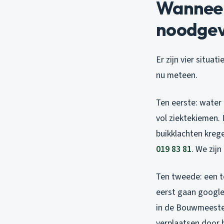
Wanneer 
noodgev
Er zijn vier situa
nu meteen.
Ten eerste: water 
vol ziektekiemen.
buikklachten kreg
019 83 81
. We zijn
Ten tweede: een to
eerst gaan google
in de Bouwmeester
verplaatsen door h