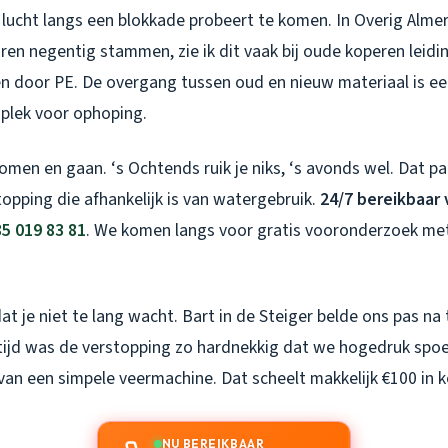
lucht langs een blokkade probeert te komen. In Overig Alme
ren negentig stammen, zie ik dit vaak bij oude koperen leidi
en door PE. De overgang tussen oud en nieuw materiaal is e
plek voor ophoping.
omen en gaan. ‘s Ochtends ruik je niks, ‘s avonds wel. Dat p
topping die afhankelijk is van watergebruik.
24/7 bereikbaar 
5 019 83 81
. We komen langs voor gratis vooronderzoek me
at je niet te lang wacht. Bart in de Steiger belde ons pas n
 tijd was de verstopping zo hardnekkig dat we hogedruk spo
 van een simpele veermachine. Dat scheelt makkelijk €100 in 
NU BEREIKBAAR