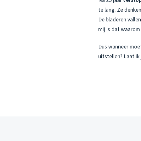
Na 25 jaar
verstop
te lang. Ze denke
De bladeren vallen
mij is dat waarom
Dus wanneer moet j
uitstellen? Laat ik