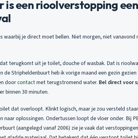
is een rioolverstopping ee
al
ties waarbij je direct moet bellen. Niet morgen, niet vanavond
dat terugkomt uit je toilet, douche of wasbak. Dat is rioolwat
 In de Stripheldenbuurt heb ik vorige maand een gezin gezien
en door
contact
met terugstromend water.
Bel direct voor 
 er binnen 30 minuten.
ilet dat overloopt. Klinkt logisch, maar je zou versteld st
n naar oplossingen. Ondertussen loopt de vloer onder. Bij PE
buurt (aangelegd vanaf 2006) zie je vaak dat verstoppingen 
et gladde materiaal. Dat betekent dat één verstopt toilet bi