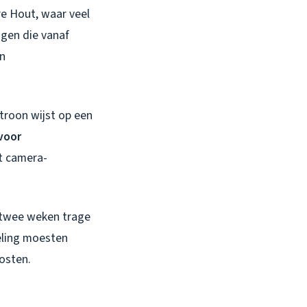
re Hout, waar veel
ngen die vanaf
en
atroon wijst op een
voor
t camera-
a twee weken trage
eling moesten
kosten.