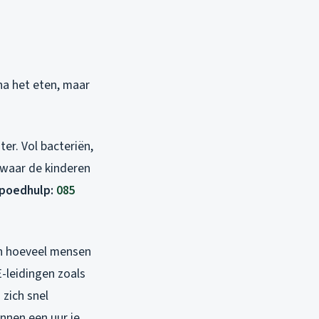
n
 na het eten, maar
er. Vol bacteriën,
 waar de kinderen
spoedhulp:
085
aan hoeveel mensen
-leidingen zoals
zich snel
nnen een uur je