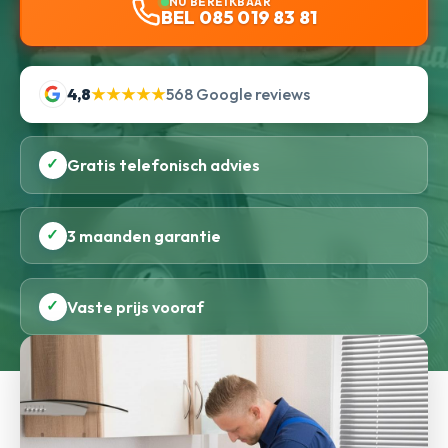
NU BEREIKBAAR
BEL 085 019 83 81
4,8
★★★★★
568 Google reviews
✓
Gratis telefonisch advies
✓
3 maanden garantie
✓
Vaste prijs vooraf