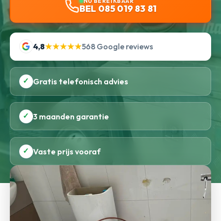
NU BEREIKBAAR
BEL 085 019 83 81
4,8
★★★★★
568 Google reviews
✓
Gratis telefonisch advies
✓
3 maanden garantie
✓
Vaste prijs vooraf