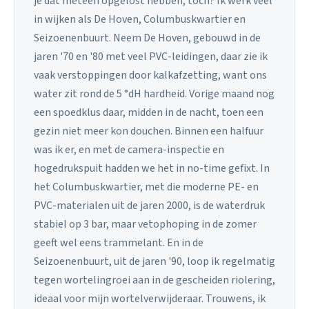
je dat meteen opgelost hebben, toch? Ik werk veel
in wijken als De Hoven, Columbuskwartier en
Seizoenenbuurt. Neem De Hoven, gebouwd in de
jaren '70 en '80 met veel PVC-leidingen, daar zie ik
vaak verstoppingen door kalkafzetting, want ons
water zit rond de 5 °dH hardheid. Vorige maand nog
een spoedklus daar, midden in de nacht, toen een
gezin niet meer kon douchen. Binnen een halfuur
was ik er, en met de camera-inspectie en
hogedrukspuit hadden we het in no-time gefixt. In
het Columbuskwartier, met die moderne PE- en
PVC-materialen uit de jaren 2000, is de waterdruk
stabiel op 3 bar, maar vetophoping in de zomer
geeft wel eens trammelant. En in de
Seizoenenbuurt, uit de jaren '90, loop ik regelmatig
tegen wortelingroei aan in de gescheiden riolering,
ideaal voor mijn wortelverwijderaar. Trouwens, ik