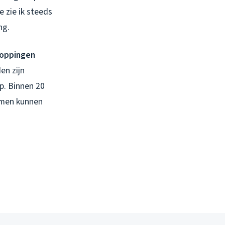
 zie ik steeds
ng.
toppingen
en zijn
p. Binnen 20
omen kunnen