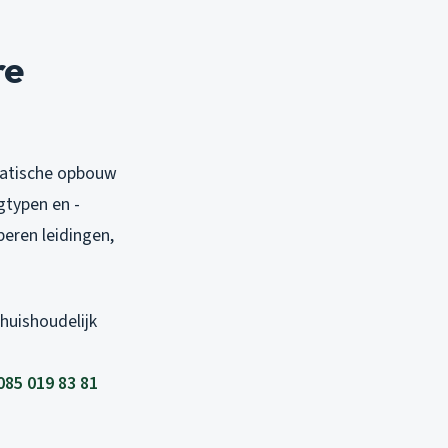
re
ematische opbouw
gtypen en -
peren leidingen,
huishoudelijk
085 019 83 81