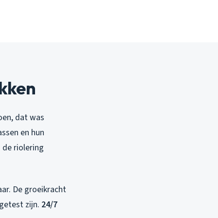
ekken
oen, dat was
assen en hun
 de riolering
aar. De groeikracht
getest zijn.
24/7