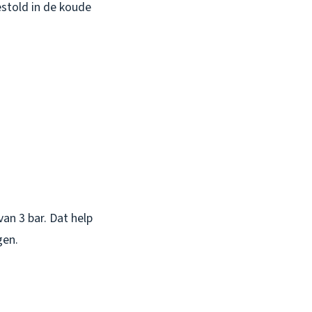
estold in de koude
n 3 bar. Dat help
gen.