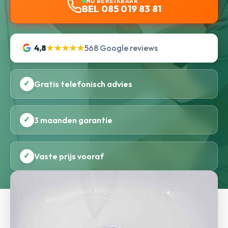
NU BEREIKBAAR
BEL 085 019 83 81
4,8
★★★★★
568 Google reviews
✓
Gratis telefonisch advies
✓
3 maanden garantie
✓
Vaste prijs vooraf