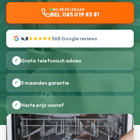
NU BEREIKBAAR
BEL 085 019 83 81
4,8
★★★★★
568 Google reviews
✓
Gratis telefonisch advies
✓
3 maanden garantie
✓
Vaste prijs vooraf