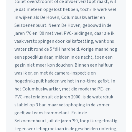
toilet overstroomt of de afvoer verstopt raakt, wil
je dat meteen opgelost hebben, toch? Ik werk veel
in wijken als De Hoven, Columbuskwartier en
Seizoenenbuurt. Neem De Hoven, gebouwd in de
jaren '70 en '80 met veel PVC-leidingen, daar zie ik
vaak verstoppingen door kalkafzetting, want ons
water zit rond de 5 °dH hardheid. Vorige maand nog
een spoedklus daar, midden in de nacht, toen een
gezin niet meer kon douchen. Binnen een halfuur
was ik er, en met de camera-inspectie en
hogedrukspuit hadden we het in no-time gefixt. In
het Columbuskwartier, met die moderne PE- en
PVC-materialen uit de jaren 2000, is de waterdruk
stabiel op 3 bar, maar vetophoping in de zomer
geeft wel eens trammelant. En in de
Seizoenenbuurt, uit de jaren '90, loop ik regelmatig
tegen wortelingroei aan in de gescheiden riolering,