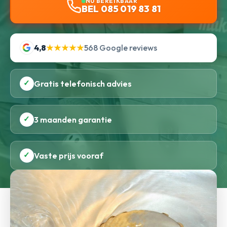
NU BEREIKBAAR
BEL 085 019 83 81
4,8
★★★★★
568 Google reviews
✓
Gratis telefonisch advies
✓
3 maanden garantie
✓
Vaste prijs vooraf