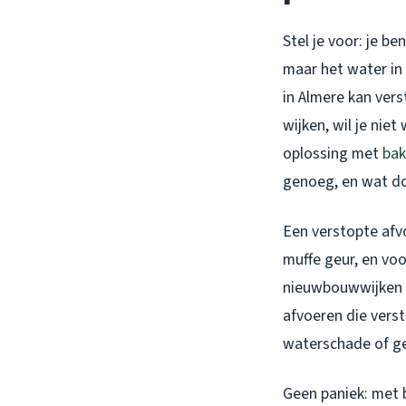
Stel je voor: je b
maar het water in 
in Almere kan ver
wijken, wil je nie
oplossing met
bak
genoeg, en wat doe
Een verstopte afvo
muffe geur, en voo
nieuwbouwwijken z
afvoeren die verst
waterschade of gez
Geen paniek: met 