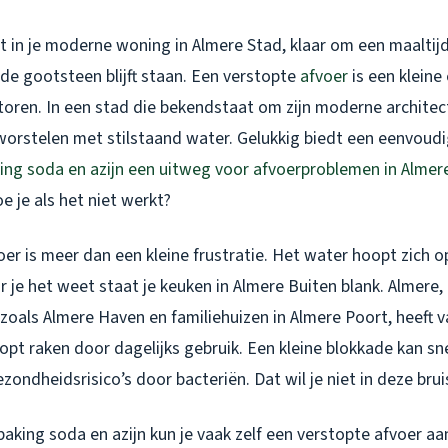
ent in je moderne woning in Almere Stad, klaar om een maaltij
de gootsteen blijft staan. Een verstopte
afvoer
is een kleine
storen. In een stad die bekendstaat om zijn moderne archite
t worstelen met stilstaand water. Gelukkig biedt een eenvou
ing soda en azijn een uitweg voor afvoerproblemen in Almer
 je als het niet werkt?
er is meer dan een kleine frustratie. Het water hoopt zich o
r je het weet staat je keuken in Almere Buiten blank. Almere, 
oals Almere Haven en familiehuizen in Almere Poort, heeft 
opt raken door dagelijks gebruik. Een kleine blokkade kan sne
ondheidsrisico’s door bacteriën. Dat wil je niet in deze bru
baking soda en azijn kun je vaak zelf een verstopte afvoer a