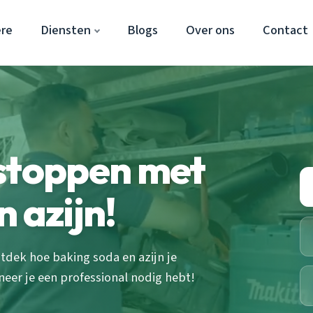
re
Diensten
Blogs
Over ons
Contact
tstoppen met
 azijn!
tdek hoe baking soda en azijn je
eer je een professional nodig hebt!