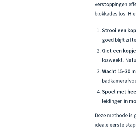
verstoppingen effe
blokkades los. Hi
Strooi een kop
goed blijft zit
Giet een kopje 
losweekt. Natu
Wacht 15-30 m
badkamerafvoer
Spoel met hee
leidingen in m
Deze methode is g
ideale eerste sta