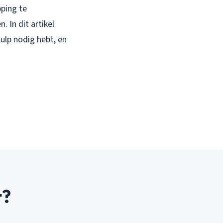
pping te
 In dit artikel
hulp nodig hebt, en
t?