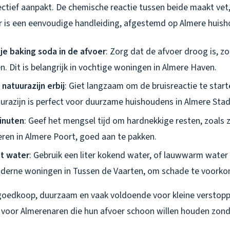
ctief aanpakt. De chemische reactie tussen beide maakt vet, 
er is een eenvoudige handleiding, afgestemd op Almere huis
je baking soda in de afvoer
: Zorg dat de afvoer droog is, z
ten. Dit is belangrijk in vochtige woningen in Almere Haven.
natuurazijn erbij
: Giet langzaam om de bruisreactie te starte
urazijn is perfect voor duurzame huishoudens in Almere Stad
inuten
: Geef het mengsel tijd om hardnekkige resten, zoals 
en in Almere Poort, goed aan te pakken.
t water
: Gebruik een liter kokend water, of lauwwarm water
oderne woningen in Tussen de Vaarten, om schade te voork
oedkoop, duurzaam en vaak voldoende voor kleine verstoppi
p voor Almerenaren die hun afvoer schoon willen houden zond