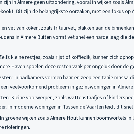
 zijn in Almere geen uitzondering, vooral in wijken zoals Al
kookt. Dit zijn de belangrijkste oorzaken, met een fokus op A
e en vet van koken, zoals frituurvet, plakken aan de binnenkan
houdens in Almere Buiten vormt vet snel een harde laag die 
 Zelfs kleine restjes, zoals rijst of koffiedik, kunnen zich opho
lmere Haven spoelen deze resten vaak per ongeluk door de g
esten
: In badkamers vormen haar en zeep een taaie massa d
is een veelvoorkomend probleem in gezinswoningen in Almere
cten
: Kleine voorwerpen, zoals wattenstaafjes of kinderspe
oer. In moderne woningen in Tussen de Vaarten leidt dit snel
 In groene wijken zoals Almere Hout kunnen boomwortels in l
re rioleringen.