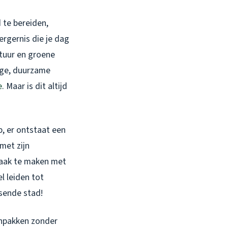
d te bereiden,
 ergernis die je dag
ctuur en groene
dige, duurzame
e
. Maar is dit altijd
p, er ontstaat een
met zijn
vaak te maken met
l leiden tot
isende stad!
anpakken zonder