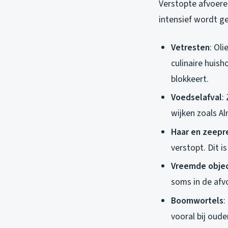
Verstopte afvoeren
intensief wordt ge
Vetresten
: Oli
culinaire huis
blokkeert.
Voedselafval
:
wijken zoals A
Haar en zeepr
verstopt. Dit 
Vreemde obje
soms in de afv
Boomwortels
:
vooral bij oude