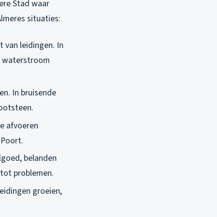
mere Stad waar
lmeres situaties:
t van leidingen. In
de waterstroom
pen. In bruisende
ootsteen.
ie afvoeren
 Poort.
elgoed, belanden
 tot problemen.
eidingen groeien,