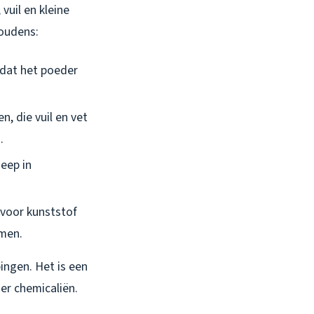
vuil en kleine
houdens:
odat het poeder
n, die vuil en vet
.
zeep in
 voor kunststof
omen.
ngen. Het is een
er chemicaliën.