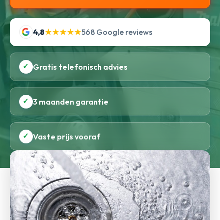
4,8
★★★★★
568 Google reviews
✓
Gratis telefonisch advies
✓
3 maanden garantie
✓
Vaste prijs vooraf