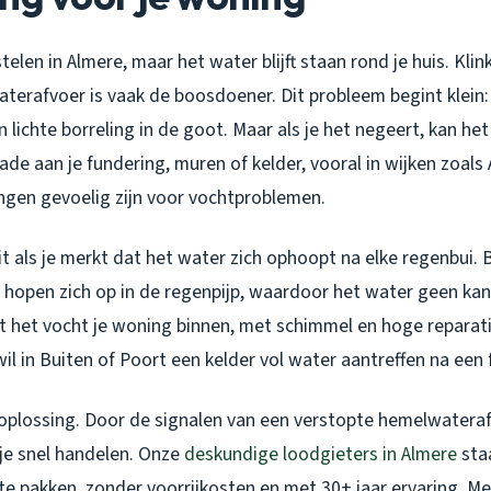
telen in Almere, maar het water blijft staan rond je huis. Kli
erafvoer is vaak de boosdoener. Dit probleem begint klein: 
n lichte borreling in de goot. Maar als je het negeert, kan het
de aan je fundering, muren of kelder, vooral in wijken zoals
gen gevoelig zijn voor vochtproblemen.
it als je merkt dat het water zich ophoopt na elke regenbui. B
n hopen zich op in de regenpijp, waardoor het water geen kan
elt het vocht je woning binnen, met schimmel en hoge reparat
l in Buiten of Poort een kelder vol water aantreffen na een f
n oplossing. Door de signalen van een verstopte hemelwateraf
 je snel handelen. Onze
deskundige loodgieters in Almere
sta
e pakken, zonder voorrijkosten en met 30+ jaar ervaring. Me