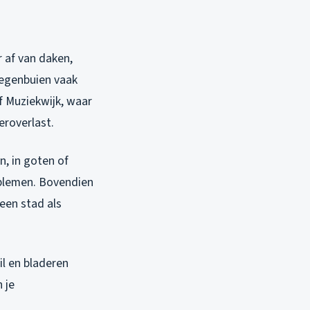
 af van daken,
regenbuien vaak
of Muziekwijk, waar
roverlast.
, in goten of
roblemen. Bovendien
 een stad als
l en bladeren
 je