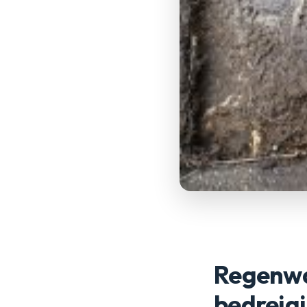
Regenwat
bedreigi