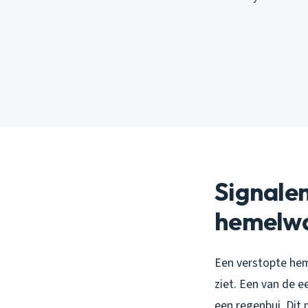
Signalen
hemelwa
Een verstopte hem
ziet. Een van de e
een regenbui. Dit 