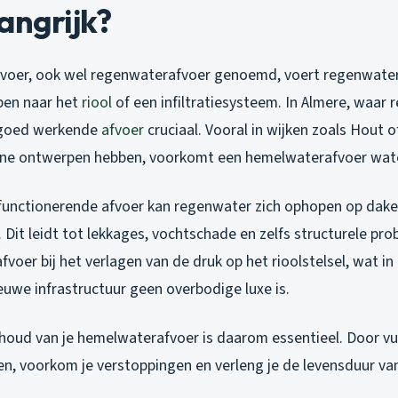
angrijk?
voer, ook wel regenwaterafvoer genoemd, voert regenwater
pen naar het
riool
of een infiltratiesysteem. In Almere, waar 
en goed werkende
afvoer
cruciaal. Vooral in wijken zoals Hout 
rne ontwerpen hebben, voorkomt een hemelwaterafvoer wate
unctionerende afvoer kan regenwater zich ophopen op daken
 Dit leidt tot lekkages, vochtschade en zelfs structurele p
fvoer bij het verlagen van de druk op het rioolstelsel, wat in
euwe infrastructuur geen overbodige luxe is.
oud van je hemelwaterafvoer is daarom essentieel. Door vui
ren, voorkom je verstoppingen en verleng je de levensduur van