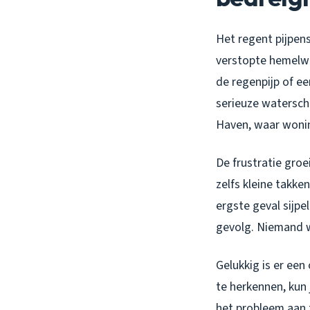
Het regent pijpens
verstopte hemelwat
de regenpijp of ee
serieuze waterscha
Haven, waar wonin
De frustratie groe
zelfs kleine takke
ergste geval sijp
gevolg. Niemand wi
Gelukkig is er ee
te herkennen, kun
het probleem aan t