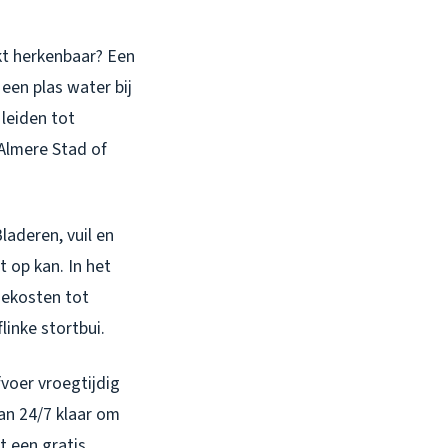
nkt herkenbaar? Een
een plas water bij
 leiden tot
 Almere Stad of
laderen, vuil en
t op kan. In het
iekosten tot
linke stortbui.
voer vroegtijdig
an 24/7 klaar om
t een gratis