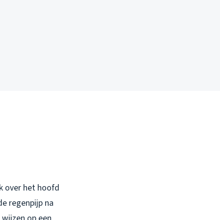
k over het hoofd
de regenpijp na
k wijzen op een