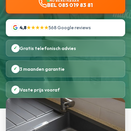
NU BEREIKBAAR
BEL 085 019 83 81
4,8
★★★★★
568 Google reviews
✓
Gratis telefonisch advies
✓
3 maanden garantie
✓
Vaste prijs vooraf